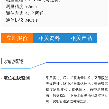
具备市电供电的应用场景，如灌区渠道水位监测、蓄水
测量精度	±2mm

通信方式	4G全网通

池水位监测、地下管网水位监测、城市内涝水位监测
通信协议	MQTT
等。设备采用4G将数据远程传输到后端管理平台，实现
现场液位数据的实时监测、告警处理、统计分析等功
能。
立即报价
相关资料
相关产品
功能概述
液位在线监测
采用雷达、压力式双测量技术，采用微型
天线设计，脉冲相参雷达技术，毫米级高
精度测量液位，超低盲区，自带消浪算
法，数据稳定，不受水面波动和漂浮物影
响，实现管道液位可靠监测。