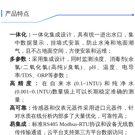
产品特点
一体化：
一体化集成设计，具有统一进出水口，集
中数据显示，挂墙式安装，防止水淹和地面潮
气，且不占地面空间，方便安装和运维；
多参数：
采用集成设计，同时监测浊度、消毒剂
(
余
氯
/
二氧化氯
(
高纯
)/
臭氧
)
、
pH
、温度、电导
率
/TDS
、
ORP
等参数；
高精度：
在自来水
(0.1~1NTU)
和纯净水
(0.001~0.1NTU)
数量级上可以长期稳定准确的测
量；
高可靠：
传感器和仪表元器件采用进口元器件，针
对水质在线分析内部多了大量优化，可靠性高；
易集成
：标准
RS485 Modbus-RTU
协议和设备无线数
传传输通道，云平台支持第三方平台数据访问；