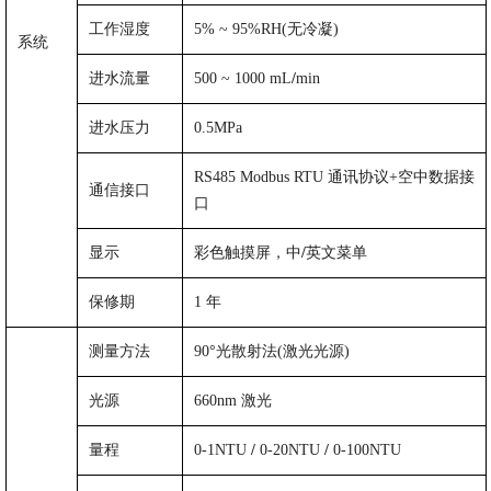
工作湿度
5%
~
95%RH(
无冷凝
)
系统
进水流量
500
~ 1000
mL
/
min
进水压力
0.5MPa
RS485
Modbus
RTU
通讯协议
+
空中数据接
通信接口
口
显示
彩色触摸屏，中
/
英文菜单
保修期
1
年
测量方法
90°
光散射法
(
激光光源
)
光源
660nm
激光
量程
0-1NTU
/
0-20NTU
/
0-
100NTU