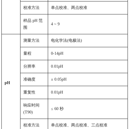
校准方法
单点校准、两点校准
样品
pH
范
4 ~
9
围
测量方法
电化学法
(
电极法
)
量程
0-
14pH
分辨率
0.01pH
准确度
±
0.05pH
pH
重复性
0.01pH
响应时间
≤
60
秒
(T90)
有人工客服在吗？
校准方法
单点校准、两点校准、三点校准