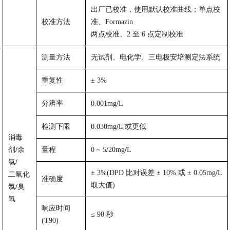
出厂已校准，使用默认校准曲线；单点校
校准方法
准、
Formazin
两点校准、
2
至
6
点定制校准
测量方法
无试剂、电化学、三电极安培测定法系统
重复性
±
3%
分辨率
0.001mg
/
L
检测下限
0.030mg
/
L
或更低
消毒
剂
/
余
量程
0
~
5
/
20mg
/
L
氯
/
±
3%(DPD
比对误差
±
10
%
或
±
0.05mg
/
L
二氧化
准确度
取大值
)
氯
/
臭
氧
响应时间
≤
90
秒
(T90)