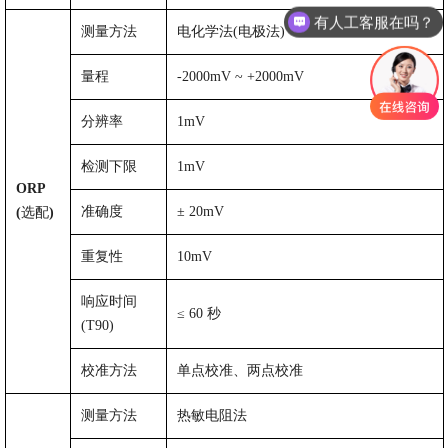
可以介绍方案吗？
测量方法
电化学法
(
电极法
)
量程
-2000mV
~
+2000mV
分辨率
1mV
检测下限
1mV
ORP
准确度
±
20mV
(
选配
)
重复性
10mV
响应时间
≤
60
秒
(T90)
校准方法
单点校准、两点校准
测量方法
热敏电阻法