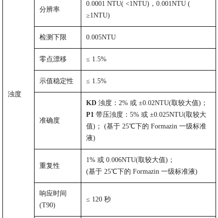
0.0001
NTU(
<1NTU)
，
0.001NTU
(
分辨率
≥1NTU)
检测下限
0.005NTU
零点漂移
≤
1.5%
示值稳定性
≤
1.5%
浊度
KD
浊度：
2
%
或
±0.02NTU(
取较大值
)
；
P1
带压浊度：
5%
或
±0.025NTU(
取较大
准确度
值
)
；
(
基于
25℃
下的
Formazin
一级标准
液
)
1%
或
0.006NTU(
取较大值
)
；
重复性
(
基于
25℃
下的
Formazin
一级标准液
)
响应时间
≤
120
秒
(T90)