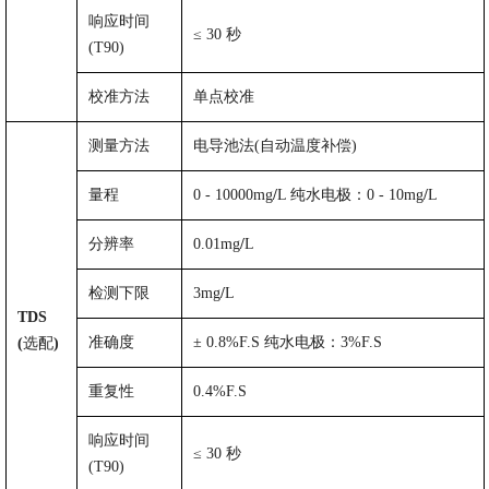
响应时间
≤
30
秒
(T90)
校准方法
单点校准
测量方法
电导池法
(
自动温度补偿
)
量程
0
-
10000mg
/
L
纯水电极：
0
- 10mg
/
L
分辨率
0.01mg
/
L
检测下限
3mg
/
L
TDS
准确度
±
0.8%F.S
纯水电极：
3%F.S
(
选配
)
重复性
0.4%F.S
响应时间
≤
30
秒
(T90)