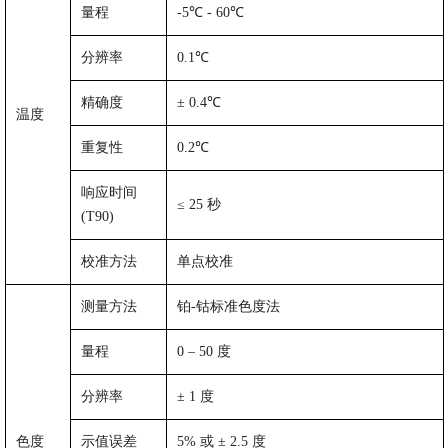
量程
-5℃
-
60℃
分辨率
0.1℃
精确度
±
0.4℃
温度
重复性
0.2℃
响应时间
≤
25
秒
(T90)
校准方法
单点校准
测量方法
铂
-
钴标准色度法
量程
0 – 50
度
分辨率
±
1
度
色度
示值误差
5%
或
±
2.5
度