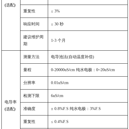
(
选配
)
重复性
≤
3%
响应时间
≤
30
秒
建议维护周
1-3
个月
期
测量方法
电导池法
(
自动温度补偿
)
量程
0-20000uS
/
cm
纯水电极：
0~20uS
/
cm
分辨率
0.01uS
/
cm
检测下限
6uS
/
cm
电导率
准确度
±
0.8%F.S
纯水电极：
3%F.S
(
选配
)
重复性
≤
0.4%F.S