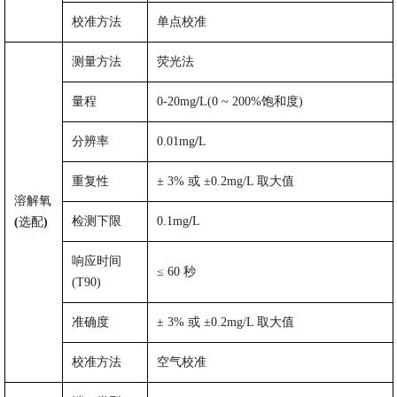
校准方法
单点校准
测量方法
荧光法
量程
0-20mg
/
L(0
~
200%
饱和度
)
分辨率
0.01mg
/
L
重复性
±
3%
或
±0.2mg/L
取大值
溶解氧
检测下限
0.1mg
/
L
(
选配
)
响应时间
≤
60
秒
(T90)
准确度
±
3%
或
±0.2mg/L
取大值
校准方法
空气校准