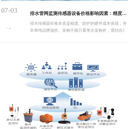
07-03
排水管网监测传感器设备价格影响因素：精度与防护等级
排水传感器价格本质是精度、防护的硬件成本体现，并
→
非单纯品牌溢价。采购不能只看单次采购价，需结合5
年运维、更换、事故损失做全周期测算。地下管网点位
必须标配IP68防护，高风险区域同步选用工业级高精度
设备，兼顾合规性与长期成本控制。...