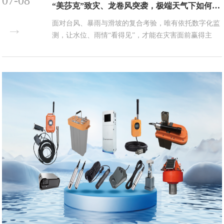
07-08
“美莎克”致灾、龙卷风突袭，极端天气下如何筑牢城市“防洪网”？
面对台风、暴雨与滑坡的复合考验，唯有依托数字化监
→
测，让水位、雨情“看得见”，才能在灾害面前赢得主
动，守护城市安全。...